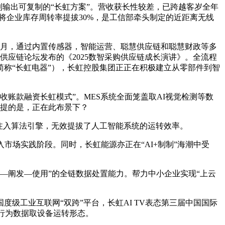
输出可复制的“长虹方案”。营收获长性较差，已跨越客岁全年
经将企业库存周转率提拔30%，是工信部牵头制定的近距离无线
月，通过内置传感器，智能运营、聪慧供应链和聪慧财政等多
应链论坛发布的《2025数智采购供应链成长演讲》。全流程
称“长虹电器”），长虹控股集团正正在积极建立从零部件到智
账款融资长虹模式”。MES系统全面笼盖取AI视觉检测等数
一提的是，正在此布景下？
注入算法引擎，无效提拔了人工智能系统的运转效率。
场实践阶段。同时，长虹能源亦正在“AI+制制”海潮中受
—阐发—使用”的全链数据处置能力。帮力中小企业实现“上云
工业互联网“双跨”平台，长虹AI TV表态第三届中国国际
户行为数据取设备运转形态。