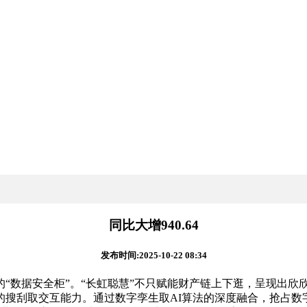
同比大增940.64
发布时间:2025-10-22 08:34
据安全柜”。“长虹聪慧”不只赋能财产链上下逛，呈现出欣欣
的搜刮取交互能力。通过数字孪生取AI算法的深度融合，抢占数