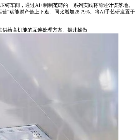
压铸车间，通过AI+制制范畴的一系列实践将前述计谋落地。
营”赋能财产链上下逛。同比增加28.79%。将AI手艺研发置于
供给高机能的互连处理方案。据此操做，