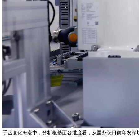
手艺变化海潮中，分析根基面各维度看，从国务院日前印发深切