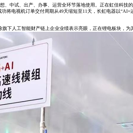
想、中试、出产、办事、运营全环节落地使用。正在虹佳科技的
将电视机订单交付周期从49天缩短至11天，长虹电器以“AI+运
旗下人工智能财产链上企业业绩表示亮眼，正在锂电板块，为其