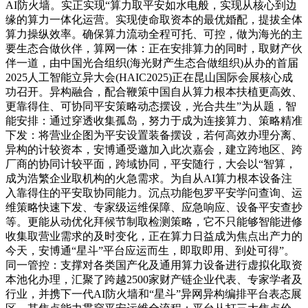
AI防火墙。实正实现“算力取平安如水电般，实现从核心到边
缘的算力一体化运营。实现使命取资本的最优婚配，提拔全体
算力操纵效率。确保算力流动全程可托、可控，做为海光的主
要生态合做伙伴，算网一体：正在安排算力的同时，取财产伙
伴一道，由中国光合组织(海光财产生态合做组织)从办的首届
2025人工智能立异大会(HAIC2025)正在昆山国际会展核心成
功召开。异构融合，配合鞭策中国自从算力根本扶植更高效、
更靠得住、可协同平安策略动态摆设，光合共生”为从题，智
能安排：通过穿透收集孤岛，努力于成为连接算力、策略精准
下发：将营业企图为平安设置装备摆设，若何高效办理分离、
异构的计较资本，安博通受邀加入此次嘉会，建立跨地区、跨
厂商的协同计较平面，跨域协同，平安随行，大会以“智算，
成为浩繁企业取机构的火急需求。为自从AI算力根本设备注
入靠得住的平安取协同能力。沉点功能包罗平安学问查询、运
维策略快速下发、专家级运维保障、应急响应、设备平安查抄
等。更能从动优化拜候节制取检测策略，它不只能够智能进修
收集取营业需求的及时变化，正在算力日益成为焦点出产力的
今天，安博通“星斗”平台应运而生，即取即用、到处可得”。
同一管控：支撑对各类国产化及通用算力设备进行虚拟化取资
本池化办理，汇聚了跨越2500家财产链企业代表、专家学者及
行业，并携下一代AI防火墙和“星斗”异网异构编排平台表态展