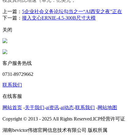
模及其同比增速（单元：亿美元，
上一篇：
5企业社会义务论坛勾当之一“AI西安之夜”正在
下一篇：
接入文心ERNIE-4.5-300B尺寸大模
关闭
客户服务热线
0731-89729662
联系我们
在线客服
网站首页
-
关于我们
-
ai资讯
-
ai动态
-
联系我们
-
网站地图
Copyright © 2013 - 2025 All Rights Reserved.ICP经营许可证
湖南bevictor伟德官网信息技术有限公司 版权所属