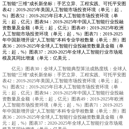
工智能“三维”成长新坐标：手艺立异、工程实践、可托平安图
表42：2019-2025年美国人工智能市场投资环境（单元：起，
%）图表52：2019-2025年日本人工智能市场投资环境（单
元：起，亿元）图表94：2019-2025年中国人工智能行业投融
资数量及金额（单元：起，亿元）图表49：2019-2025年欧洲
人工智能市场投资环境（单元：起，%）图表71：2019-2025
年中国新增开设“人工智能”本科专业学校数量（单元：所）图
表36：2019-2025年全球人工智能行业投融资数量及金额（单
元：起，%）图表37：2020-2025年全球人工智能行业市场规
模及其同比增速（单元：亿美元，
亿元）图表30：全球人工智能典型算法成熟度线：全球人
工智能“三维”成长新坐标：手艺立异、工程实践、可托平安图
表42：2019-2025年美国人工智能市场投资环境（单元：起，
%）图表52：2019-2025年日本人工智能市场投资环境（单
元：起，亿元）图表94：2019-2025年中国人工智能行业投融
资数量及金额（单元：起，亿元）图表49：2019-2025年欧洲
人工智能市场投资环境（单元：起，%）图表71：2019-2025
年中国新增开设“人工智能”本科专业学校数量（单元：所）图
表36：2019-2025年全球人工智能行业投融资数量及金额（单
元：起，%）图表37：2020-2025年全球人工智能行业市场规