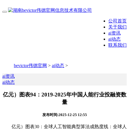
公司首页
关于我们
ai资讯
ai动态
联系我们
bevictor伟德官网
>
ai动态
>
ai资讯
ai动态
亿元）图表94：2019-2025年中国人能行业投融资数
量
发布时间:2025-12-25 12:55
亿元）图表30：全球人工智能典型算法成熟度线：全球人