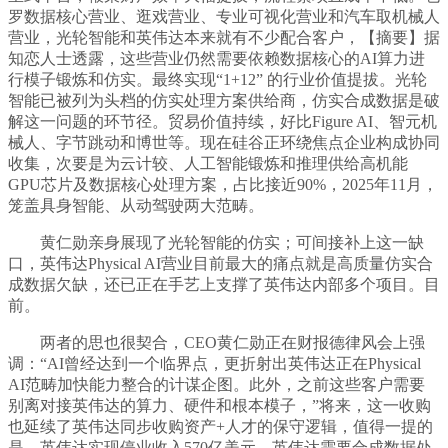
罗数据核心营业、逛戏营业、专业可视化营业和汽车取机械人
营业，光轮智能和英伟达本来就有不少配合客户，【摘要】据
知恋人士透露，这些营业仍然需要依赖数据核心的AI算力进
行模子锻炼和仿实。最终实现“1+12” 的行业价值提拔。光轮
智能已被列为头档的仿实处理方案供给商，仿实合成数据是破
解这一问题的环节径。贸易价值持续，好比Figure AI、智元机
械人、字节跳动和博世等。现在硅谷正环绕焦点企业构成协同
收集，次要是为云计较、人工智能锻炼和推理供给高机能
GPU芯片及数据核心处理方案，占比接近90%，2025年11月，
笼盖具身智能、从动驾驶两大范畴。
黄仁勋亲身展现了光轮智能的仿实；可间接补上这一缺
口，英伟达Physical AI营业目前最大的痛点就是高质量仿实合
成数据欠缺，还已正在手艺上支撑了英伟达内部多个项目。目
前。
两者的思也很契合，CEO黄仁勋正在财报德律风会上强
调：“AI曾经达到一个临界点，更折射出英伟达正在Physical
AI范畴加快能力整合的计谋企图。此外，之前这些客户需要
别离对接英伟达的算力、硬件和根本模子，”将来，这一收购
也延续了英伟达同步收购资产+人才的保守逻辑，值得一提的
是，英伟达实现停业收入570亿美元，英伟达需要合成数据处