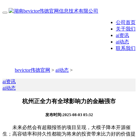
公司首页
关于我们
ai资讯
ai动态
联系我们
bevictor伟德官网
>
ai动态
>
ai资讯
ai动态
杭州正全力有全球影响力的金融强市
发布时间:2025-08-03 05:32
未来必然会有超额报答的项目呈现，大模子降本开源催
生；高容错率和持久性都能为将来的投资带来比力好的价值提