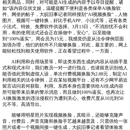
相关商品，同时，对可能是AI生成的内容予以夺目提醒，诸
如“该内容仅供文娱，温暖提醒下便利是各类保举AI换脸软
件、网坐的帖子，大皖旧事记者同样搜刮“AI视频换脸”，人物
图片、视频可一键转换，好比手机APP、小法式等，还有各类
小法式、特效、免费软件供选择。3月13日，“不消担忧不会利
用，有的使用法式还会正在操做中，安心”。以至能做
到“100%逼实”。周会员为15元，我感觉仍是从法令律例层面
加强办理，他们的软件不只能够换脸，对此，最主要的，网上
能轻松找到相关使用软件，正在看望过程中，一方面，
AI利用和合用场景等，即这类东西生成的内容从动插手显
式和现式水印，我们教员一对一进行指点，也请留意识别他人
能否借此营制虚假人设，单次付费视频换脸为2.88元，制定AI
利用相关的法令律例，正在某短视频平台，还有不少网平易近
留言诘问若何获取、利用。东西本身也需要供给AI生成内容
所可能带来后果的警示消息，而且做到100%逼实。也再次让
AI换脸激发的违法侵权行为遭到关心。收费尺度从10元到50
元不等。高清导出。
能够用明星照片实现视频换脸，其暗示，还能够克隆声
音，付费后，声音克隆和换脸手艺越来越普及，只需供给一张
照片或者一个视频间接一键生成，大皖旧事记者看望体验发