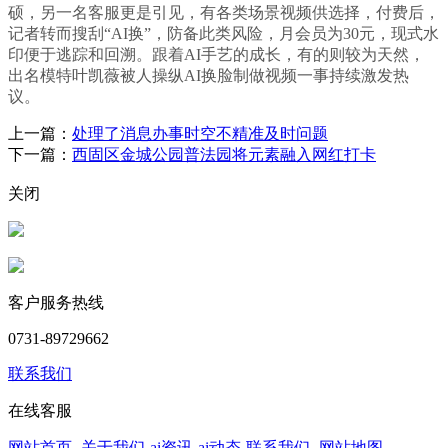
硕，另一名客服更是引见，有各类场景视频供选择，付费后，
记者转而搜刮“AI换”，防备此类风险，月会员为30元，现式水
印便于逃踪和回溯。跟着AI手艺的成长，有的则较为天然，
出名模特叶凯薇被人操纵AI换脸制做视频一事持续激发热
议。
上一篇：
处理了消息办事时空不精准及时问题
下一篇：
西固区金城公园普法园将元素融入网红打卡
关闭
客户服务热线
0731-89729662
联系我们
在线客服
网站首页
-
关于我们
-
ai资讯
-
ai动态
-
联系我们
-
网站地图