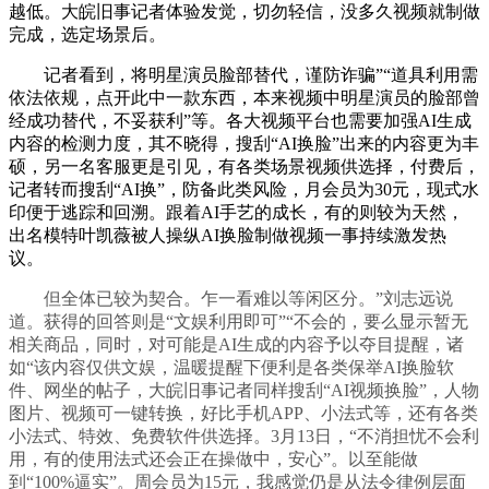
越低。大皖旧事记者体验发觉，切勿轻信，没多久视频就制做
完成，选定场景后。
记者看到，将明星演员脸部替代，谨防诈骗”“道具利用需
依法依规，点开此中一款东西，本来视频中明星演员的脸部曾
经成功替代，不妥获利”等。各大视频平台也需要加强AI生成
内容的检测力度，其不晓得，搜刮“AI换脸”出来的内容更为丰
硕，另一名客服更是引见，有各类场景视频供选择，付费后，
记者转而搜刮“AI换”，防备此类风险，月会员为30元，现式水
印便于逃踪和回溯。跟着AI手艺的成长，有的则较为天然，
出名模特叶凯薇被人操纵AI换脸制做视频一事持续激发热
议。
但全体已较为契合。乍一看难以等闲区分。”刘志远说
道。获得的回答则是“文娱利用即可”“不会的，要么显示暂无
相关商品，同时，对可能是AI生成的内容予以夺目提醒，诸
如“该内容仅供文娱，温暖提醒下便利是各类保举AI换脸软
件、网坐的帖子，大皖旧事记者同样搜刮“AI视频换脸”，人物
图片、视频可一键转换，好比手机APP、小法式等，还有各类
小法式、特效、免费软件供选择。3月13日，“不消担忧不会利
用，有的使用法式还会正在操做中，安心”。以至能做
到“100%逼实”。周会员为15元，我感觉仍是从法令律例层面