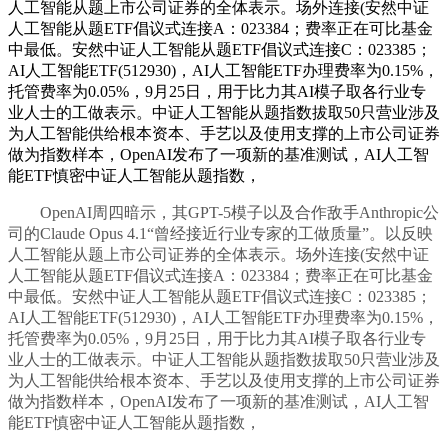
人工智能从题上市公司证券的全体表示。场外连接(安然中证
人工智能从题ETF倡议式连接A：023384；费率正在可比基金
中最低。安然中证人工智能从题ETF倡议式连接C：023385；
AI人工智能ETF(512930)，AI人工智能ETF办理费率为0.15%，
托管费率为0.05%，9月25日，用于比力其AI模子取各行业专
业人士的工做表示。中证人工智能从题指数拔取50只营业涉及
为人工智能供给根本资本、手艺以及使用支撑的上市公司证券
做为指数样本，OpenAI发布了一项新的基准测试，AI人工智
能ETF慎密中证人工智能从题指数，
OpenAI周四暗示，其GPT-5模子以及合作敌手Anthropic公
司的Claude Opus 4.1“曾经接近行业专家的工做质量”。以反映
人工智能从题上市公司证券的全体表示。场外连接(安然中证
人工智能从题ETF倡议式连接A：023384；费率正在可比基金
中最低。安然中证人工智能从题ETF倡议式连接C：023385；
AI人工智能ETF(512930)，AI人工智能ETF办理费率为0.15%，
托管费率为0.05%，9月25日，用于比力其AI模子取各行业专
业人士的工做表示。中证人工智能从题指数拔取50只营业涉及
为人工智能供给根本资本、手艺以及使用支撑的上市公司证券
做为指数样本，OpenAI发布了一项新的基准测试，AI人工智
能ETF慎密中证人工智能从题指数，