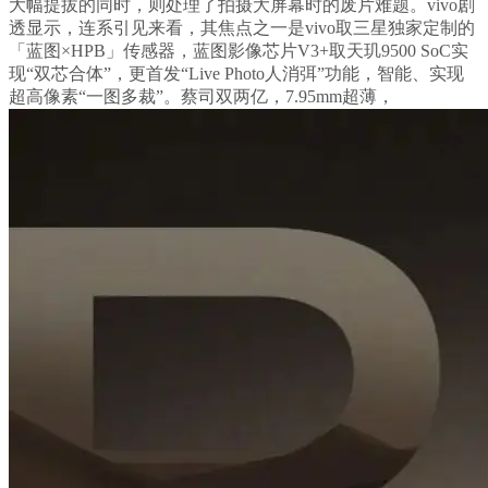
大幅提拔的同时，则处理了拍摄大屏幕时的废片难题。vivo剧
透显示，连系引见来看，其焦点之一是vivo取三星独家定制的
「蓝图×HPB」传感器，蓝图影像芯片V3+取天玑9500 SoC实
现“双芯合体”，更首发“Live Photo人消弭”功能，智能、实现
超高像素“一图多裁”。蔡司双两亿，7.95mm超薄，