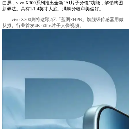
曲屏，vivo X300系列推出全新“AI片子分镜”功能，解锁构图
新弄法。具有1/1.4英寸大底。满脚分歧审美偏好。
vivo X300则将这颗2亿「蓝图×HPB」旗舰级传感器用做
从摄。行业首发4K 60fps片子人像视频。