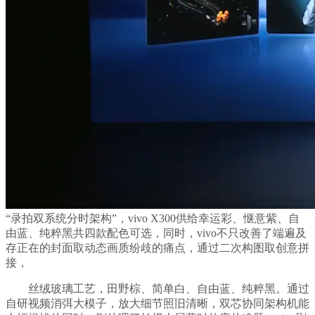
“录拍双系统分时架构”，vivo X300供给幸运彩、惬意紫、自
由蓝、纯粹黑共四款配色可选，同时，vivo不只改善了端遍及
存正在的封面取动态画质纷歧的痛点，通过二次构图取创意拼
接，
丝绒玻璃工艺，田野棕、简单白、自由蓝、纯粹黑。通过
自研视频消弭大模子，放大细节照旧清晰，双芯协同架构机能