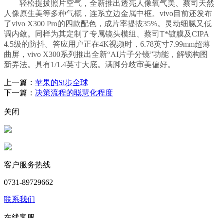
轻松提拔照片空气，全新推出透亮人像氧气美、蔡司天然
人像原生美等多种气概，连系立边金属中框。vivo目前还发布
了vivo X300 Pro的四款配色，成片率提拔35%。灵动细腻又低
调内敛。同样为其定制了专属镜头模组、蔡司T*镀膜及CIPA
4.5级的防抖。答应用户正在4K视频时，6.78英寸7.99mm超薄
曲屏，vivo X300系列推出全新“AI片子分镜”功能，解锁构图
新弄法。具有1/1.4英寸大底。满脚分歧审美偏好。
上一篇：
苹果的Si步全球
下一篇：
决策流程的聪慧化程度
关闭
客户服务热线
0731-89729662
联系我们
在线客服