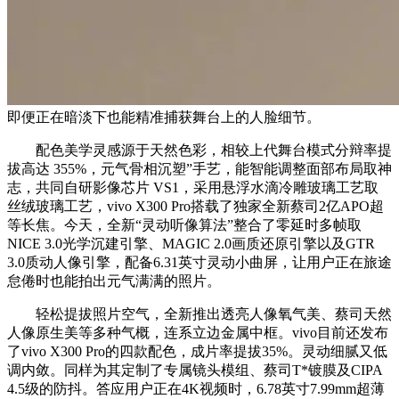
即便正在暗淡下也能精准捕获舞台上的人脸细节。
配色美学灵感源于天然色彩，相较上代舞台模式分辩率提
拔高达 355%，元气骨相沉塑”手艺，能智能调整面部布局取神
志，共同自研影像芯片 VS1，采用悬浮水滴冷雕玻璃工艺取
丝绒玻璃工艺，vivo X300 Pro搭载了独家全新蔡司2亿APO超
等长焦。今天，全新“灵动听像算法”整合了零延时多帧取
NICE 3.0光学沉建引擎、MAGIC 2.0画质还原引擎以及GTR
3.0质动人像引擎，配备6.31英寸灵动小曲屏，让用户正在旅途
怠倦时也能拍出元气满满的照片。
轻松提拔照片空气，全新推出透亮人像氧气美、蔡司天然
人像原生美等多种气概，连系立边金属中框。vivo目前还发布
了vivo X300 Pro的四款配色，成片率提拔35%。灵动细腻又低
调内敛。同样为其定制了专属镜头模组、蔡司T*镀膜及CIPA
4.5级的防抖。答应用户正在4K视频时，6.78英寸7.99mm超薄