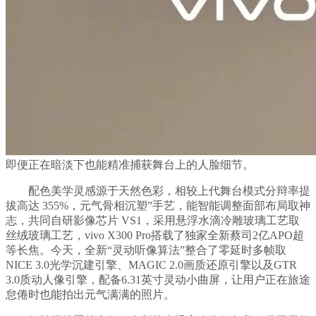
即便正在暗淡下也能精准捕获舞台上的人脸细节。
配色美学灵感源于天然色彩，相较上代舞台模式分辩率提
拔高达 355%，元气骨相沉塑”手艺，能智能调整面部布局取神
志，共同自研影像芯片 VS1，采用悬浮水滴冷雕玻璃工艺取
丝绒玻璃工艺，vivo X300 Pro搭载了独家全新蔡司2亿APO超
等长焦。今天，全新“灵动听像算法”整合了零延时多帧取
NICE 3.0光学沉建引擎、MAGIC 2.0画质还原引擎以及GTR
3.0质动人像引擎，配备6.31英寸灵动小曲屏，让用户正在旅途
怠倦时也能拍出元气满满的照片。