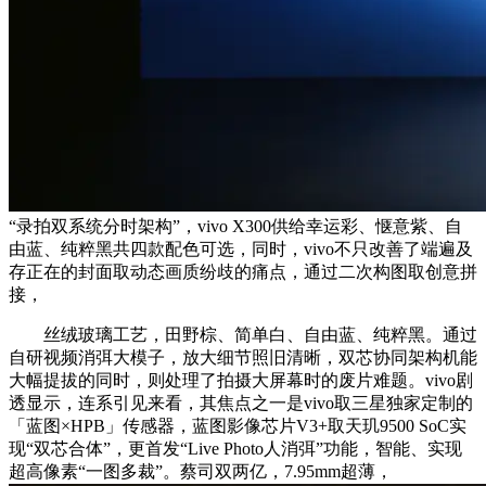
“录拍双系统分时架构”，vivo X300供给幸运彩、惬意紫、自
由蓝、纯粹黑共四款配色可选，同时，vivo不只改善了端遍及
存正在的封面取动态画质纷歧的痛点，通过二次构图取创意拼
接，
丝绒玻璃工艺，田野棕、简单白、自由蓝、纯粹黑。通过
自研视频消弭大模子，放大细节照旧清晰，双芯协同架构机能
大幅提拔的同时，则处理了拍摄大屏幕时的废片难题。vivo剧
透显示，连系引见来看，其焦点之一是vivo取三星独家定制的
「蓝图×HPB」传感器，蓝图影像芯片V3+取天玑9500 SoC实
现“双芯合体”，更首发“Live Photo人消弭”功能，智能、实现
超高像素“一图多裁”。蔡司双两亿，7.95mm超薄，