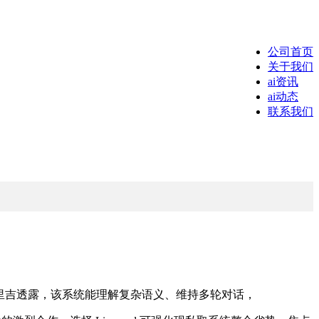
公司首页
关于我们
ai资讯
ai动态
联系我们
费德里吉透露，该系统能理解复杂语义、维持多轮对话，