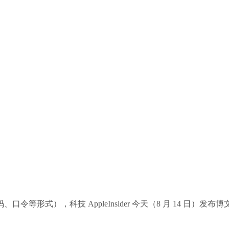
形式），科技 AppleInsider 今天（8 月 14 日）