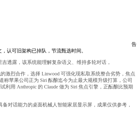
告
发布博文，认可旧架构已掉队，节流甄选时间。
费德里吉透露，该系统能理解复杂语义、维持多轮对话，
的激烈合作，选择 Linwood 可强化现私取系统整合劣势，焦点
，报道称苹果公司正为 Siri 酝酿迄今为止最大规模升级打算，公司
thropic 的 Claude 做为 Siri 焦点引擎，正酝酿比预期
辟具备对话能力的桌面机械人智能家居显示屏，成果仅供参考，