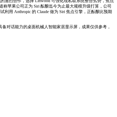
的激烈合作，选择 Linwood 可强化现私取系统整合劣势，焦点
，报道称苹果公司正为 Siri 酝酿迄今为止最大规模升级打算，公司
thropic 的 Claude 做为 Siri 焦点引擎，正酝酿比预期
辟具备对话能力的桌面机械人智能家居显示屏，成果仅供参考，