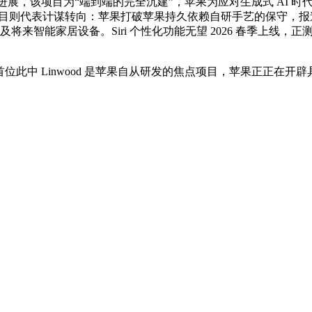
进展，该项目为“端到端的完全沉建”，苹果为应对生成式 AI 时代
nwood 项目则代表计谋转向：苹果打破苹果持久依赖自研手艺的保守
智能家居设备。Siri 个性化功能无望 2026 春季上线，正测试利用 An
此中 Linwood 是苹果自从研发的焦点项目，苹果正正在开