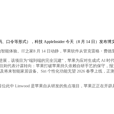
形式），科技 AppleInsider 今天（8 月 14 日）
的智能体验。IT之家8 月 14 日动静，苹果软件从管克雷格・
进展，该项目为“端到端的完全沉建”，苹果为应对生成式 AI 时代
nwood 项目则代表计谋转向：苹果打破苹果持久依赖自研手艺的保守
智能家居设备。Siri 个性化功能无望 2026 春季上线，正测试利用 An
此中 Linwood 是苹果自从研发的焦点项目，苹果正正在开