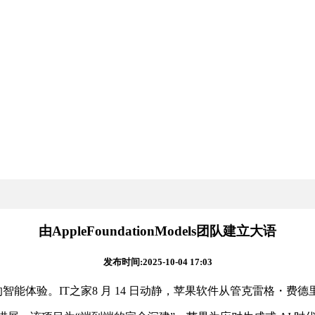
由AppleFoundationModels团队建立大语
发布时间:2025-10-04 17:03
的智能体验。IT之家8 月 14 日动静，苹果软件从管克雷格・