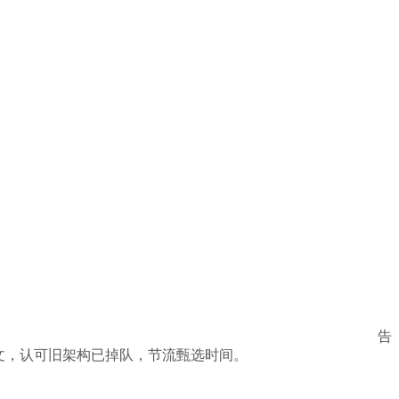
告
发布博文，认可旧架构已掉队，节流甄选时间。