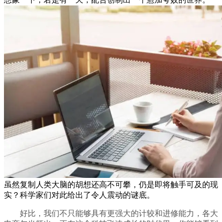
虽然复制人类大脑的胡想还高不可攀，仍是即将触手可及的现
实？科学家们对此给出了令人震动的谜底。
好比，我们不只能够具有更强大的计较和进修能力，各大