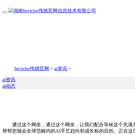
bevictor伟德官网
>
ai资讯
>
ai资讯
ai动态
通过这个网坐，通过这个网坐，让我们配合等候这个充满无限
帮帮您领会全球范畴内的AI手艺趋向和成长标的目的。正在这