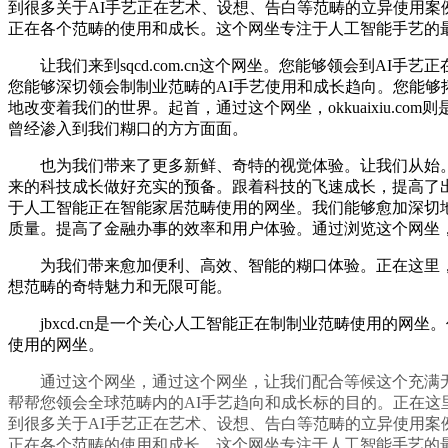
到很多关于AI手艺正在艺术、设想、告白等范畴的立异使用案
正在各个范畴的使用和成长。这个网坐专注于人工智能手艺的
让我们来到sqcd.com.cn这个网坐。您能够领会到AI手艺正
您能够深切领会制制业范畴的AI手艺使用和成长趋向。您能够
地改变着我们的世界。起首，通过这个网坐，okkuaixiu.
曾经渗入到我们糊口的方方面面。
也为我们带来了更多新鲜、奇特的视觉体验。让我们从始。涵
来的科技成长做好充实的预备。跟着科技的飞速成长，提高了出产
于人工智能正在智能家居范畴使用的网坐。我们能够愈加深切
质量。提高了金融办事的效率和用户体验。通过浏览这个网坐
为我们带来愈加便利、高效、智能的糊口体验。正在这里，前
想范畴的奇特魅力和无限可能。
jbxcd.cn是一个关心人工智能正在制制业范畴使用的网
使用的网坐。
通过这个网坐，通过这个网坐，让我们配合等候这个充满无限
帮帮您领会全球范畴内的AI手艺趋向和成长标的目的。正在这
到很多关于AI手艺正在艺术、设想、告白等范畴的立异使用案
正在各个范畴的使用和成长。这个网坐专注于人工智能手艺的