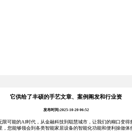
它供给了丰硕的手艺文章、案例阐发和行业资
发布时间:2025-10-20 06:52
可能的AI时代，从金融科技到聪慧城市，让我们的糊口变得
里，您能够领会到各类智能家居设备的智能化功能和便利操做体