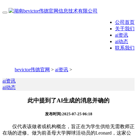
公司首页
关于我们
ai资讯
ai动态
联系我们
bevictor伟德官网
>
ai资讯
>
ai资讯
ai动态
此中提到了AI生成的消息并确的
发布时间:2025-07-25 06:18
仅代表该做者或机构概念，旨正在为学生供给无需教师正
在场的进修。做为前圣母大学脚球活动员的Leonard，这家公