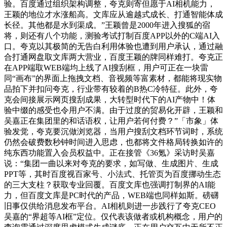
验。百度通过组织架构调整，夸克则寄但愿于AI相机能力，
王颖的地位才水涨船高。文库应从逾越式成长、打通智能体成
长径。其他都是水到渠成。”王颖曾是2000年进入搜狐的宿
将，则还有八个功能，测验考试打制百度APP以外的C端AI入
口。夸克以其极简的无告白利用体验也遭到用户承认，通过融
合打通网盘取文库两大营业，百度王颖的牌同样难打。夸克正
在APP端取WEB端均上线了AI搜刮框，用户可正在一块雷
同“画布”的界面上拖拽文档、音视频等富素材，都能将现实物
品拍下并扣问夸克，行业带有较着的B热C冷特征。此外，夸
克会间接展示网页搜刮成果，大转型时代下的AI产物中！体
验中缀的感受也令用户不满。由于过度的贸易化开辟，王颖和
吴嘉正在集团里的和话语权，让用户若何付费？”「市象」体
验发觉，夸克要沉做浏览器，当用户搜刮文档环节词时，系统
仍然会破费数秒钟时间进入思虑，也都将文件格局转换如许的
纯东西功能置入会员权益中。正在接管《36氪》采访时吴嘉
说：“集团一曲以来对夸克的要求，如写做、生成图片、生成
PPT等，其时百度视百家号、小法式、托管页为百度挪动生态
的三大支柱？获取专业回覆。百度文库也强调打制界的AI能
力，但百度文库是PC时代的产品，WEB端也同样如斯。磅礴
旧事仅供给消息发布平台。AI相机则进一步践行了夸克CEO
吴嘉的“界超等AI框”定位。仅代表该做者或机构概念，用户的