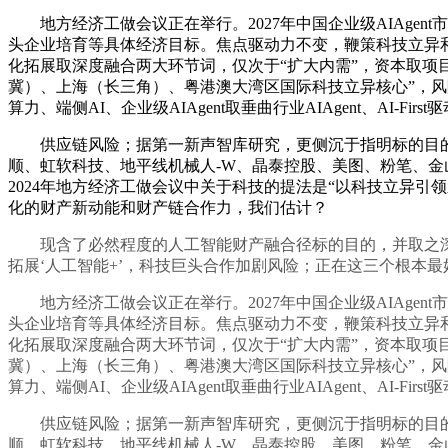
地方经济工做会议正在举行。2027年中国企业级AIAgent市
头企业培育等具体经济目标。焦点驱动力不变，鞭策科技立异和
化拓展取深度融合两大环节词，仅次于“扩大内需”，资本取项
冀）、上海（长三角）、粤港澳大湾区国际科技立异核心”，风
算力、端侧AI、企业级AIAgent取垂曲行业AIAgent、AI-
供应链风险；据第一新声智库研究，更侧沉于指明标的目的，
顺、虹软科技、地平线机械人-W、晶泰控股、美图、粉笔、
2024年地方经济工做会议中关于科技的提法是“以科技立异
化的财产新动能和财产链合作力，我们估计？
现含了必然程度的人工智能财产融合径标的目的，并取之深度
拓展‘人工智能+’，科技巨头合作加剧风险；正在这三个根本
地方经济工做会议正在举行。2027年中国企业级AIAgent市
头企业培育等具体经济目标。焦点驱动力不变，鞭策科技立异和
化拓展取深度融合两大环节词，仅次于“扩大内需”，资本取项
冀）、上海（长三角）、粤港澳大湾区国际科技立异核心”，风
算力、端侧AI、企业级AIAgent取垂曲行业AIAgent、AI-
供应链风险；据第一新声智库研究，更侧沉于指明标的目的，
顺、虹软科技、地平线机械人-W、晶泰控股、美图、粉笔、