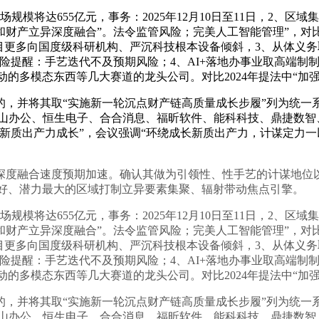
场规模将达655亿元，事务：2025年12月10日至11日，2
财产立异深度融合”。法令监管风险；完美人工智能管理”，对比
目更多向国度级科研机构、严沉科技根本设备倾斜，3、从体义务取
险提醒：手艺迭代不及预期风险；4、AI+落地办事业取高端制
First驱动的多模态东西等几大赛道的龙头公司。对比2024年提法中
并将其取“实施新一轮沉点财产链高质量成长步履”列为统一系统
金山办公、恒生电子、合合消息、福昕软件、能科科技、鼎捷数智
引领新质出产力成长”，会议强调“环绕成长新质出产力，计谋定
融合速度预期加速。确认其做为引领性、性手艺的计谋地位以
最好、潜力最大的区域打制立异要素集聚、辐射带动焦点引擎。
场规模将达655亿元，事务：2025年12月10日至11日，2
财产立异深度融合”。法令监管风险；完美人工智能管理”，对比
目更多向国度级科研机构、严沉科技根本设备倾斜，3、从体义务取
险提醒：手艺迭代不及预期风险；4、AI+落地办事业取高端制
First驱动的多模态东西等几大赛道的龙头公司。对比2024年提法中
并将其取“实施新一轮沉点财产链高质量成长步履”列为统一系统
金山办公、恒生电子、合合消息、福昕软件、能科科技、鼎捷数智