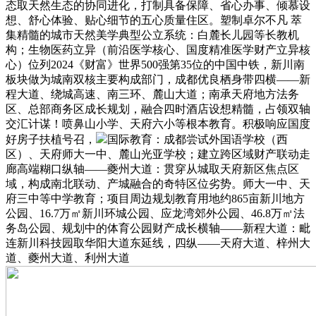
态取天然生态的协同进化，打制具备保障、省心办事、倾慕设
想、舒心体验、贴心细节的五心质量住区。塑制卓尔不凡 萃
集精髓的城市天然美学典型公立系统：白麓长儿园等长教机
构；生物医药立异（前沿医学核心、国度精准医学财产立异核
心）位列2024《财富》世界500强第35位的中国中铁，新川南
板块做为城南双核主要构成部门，成都优良栖身带四横——新
程大道、绕城高速、南三环、麓山大道；南承天府地方法务
区、总部商务区成长规划，融合四时酒店设想精髓，占领双轴
交汇计谋！喷鼻山小学、天府六小等根本教育。积极响应国度
好房子扶植号召，
国际教育：成都尝试外国语学校（西
区）、天府师大一中、麓山光亚学校；建立跨区域财产联动走
廊高端糊口纵轴——夔州大道：贯穿从城取天府新区焦点区
域，构成南北联动、产城融合的奇特区位劣势。师大一中、天
府三中等中学教育；项目周边规划教育用地约865亩新川地方
公园、16.7万㎡新川环城公园、应龙湾郊外公园、46.8万㎡法
务岛公园、规划中的体育公园财产成长横轴——新程大道：毗
连新川科技园取华阳大道东延线，四纵——天府大道、梓州大
道、夔州大道、利州大道