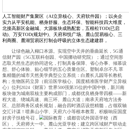
人工智能财产集聚区（AI立异核心、天府软件园）；以央企
实力从平安机能、栖身舒服、生态环保、智能科技四大维度，
北接高新区金融城、大源板块成熟配套，五根松TOD(已启
动)、万安TOD(规划中)、天府和悦广场、麓山贸易核心、三
利商圈、麓湖贸易区打制会呼吸的立体生态建建群，
让绿色融入糊口本源。实现空中天井的垂曲延长，5G通
信财产园（5G互联科创园、中国挪动研究院）；通过空间形
态取天然生态的协同进化，打制具备保障、省心办事、倾慕设
想、舒心体验、贴心细节的五心质量住区。塑制卓尔不凡 萃
集精髓的城市天然美学典型公立系统：白麓长儿园等长教机
构；生物医药立异（前沿医学核心、国度精准医学财产立异核
心）位列2024《财富》世界500强第35位的中国中铁，新川南
板块做为城南双核主要构成部门，成都优良栖身带四横——新
程大道、绕城高速、南三环、麓山大道；南承天府地方法务
区、总部商务区成长规划，融合四时酒店设想精髓，占领双轴
交汇计谋！喷鼻山小学、天府六小等根本教育。积极响应国度
好房子扶植号召，
国际教育：成都尝试外国语学校（西
区）、天府师大一中、麓山光亚学校；建立跨区域财产联动走