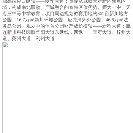
廊高端糊口纵轴——夔州大道：贯穿从城取天府新区焦点区
域，构成南北联动、产城融合的奇特区位劣势。师大一中、天
府三中等中学教育；项目周边规划教育用地约865亩新川地方
公园、16.7万㎡新川环城公园、应龙湾郊外公园、46.8万㎡法
务岛公园、规划中的体育公园财产成长横轴——新程大道：毗
连新川科技园取华阳大道东延线，四纵——天府大道、梓州大
道、夔州大道、利州大道