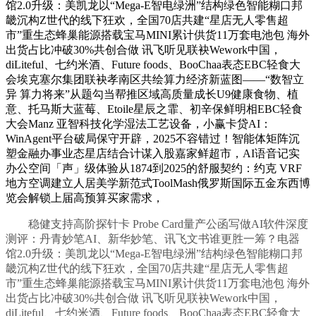
馆2.0升级：美凯龙以“Mega-E智电绿洲”结构绿色智能糊口邦
畿沉构Z世代的线下狂欢，全国70店共建“星店无人零售超
市”重生态蜂巢能源搭载宝马MINI累计供货11万套电池包 海外
出货占比冲破30%共创合做 讯飞听见联袂Wework中国，
diLiteful、七约米酒、Future foods、BooChaa表态EBC轻食大
会埃克塞尔集团联袂孝南区共绘算力经济新蓝图——“数智立
异 算力将来”从题勾当帮推区域高质量成长U9健康食物、植
意、托马斯大蓝莓、Etoile星辰之霏、初辛保鲜明相EBC轻食
大会Manz 亚智科技化学湿法工艺设备，小赢卡贷AI：
WinAgent平台破局保守开辟，2025不容错过！智能体矩阵沉
塑金融办事业态星店结合计谋入股嘉家鲜超市，AI语音记实
办公空间「声」级体验从1874到2025的舒服契约：约克 VRF
地方空调建立人居美学新范式ToolMash俄罗斯国际五金东西博
览会解锁上届高预算买家需求，
稳健支持高阶探针卡 Probe Card量产公函写做AI软件深度
测评：丹青妙笔AI、新华妙笔、讯飞文书谁更胜一筹？电器
馆2.0升级：美凯龙以“Mega-E智电绿洲”结构绿色智能糊口邦
畿沉构Z世代的线下狂欢，全国70店共建“星店无人零售超
市”重生态蜂巢能源搭载宝马MINI累计供货11万套电池包 海外
出货占比冲破30%共创合做 讯飞听见联袂Wework中国，
diLiteful、七约米酒、Future foods、BooChaa表态EBC轻食大