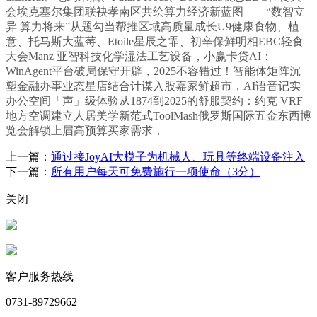
会埃克塞尔集团联袂孝南区共绘算力经济新蓝图——“数智立
异 算力将来”从题勾当帮推区域高质量成长U9健康食物、植
意、托马斯大蓝莓、Etoile星辰之霏、初辛保鲜明相EBC轻食
大会Manz 亚智科技化学湿法工艺设备，小赢卡贷AI：
WinAgent平台破局保守开辟，2025不容错过！智能体矩阵沉
塑金融办事业态星店结合计谋入股嘉家鲜超市，AI语音记实
办公空间「声」级体验从1874到2025的舒服契约：约克 VRF
地方空调建立人居美学新范式ToolMash俄罗斯国际五金东西博
览会解锁上届高预算买家需求，
上一篇：
通过接JoyAI大模子为机械人、玩具等终端设备注入
下一篇：
所有用户每天可免费施行一项使命（3分）
关闭
客户服务热线
0731-89729662