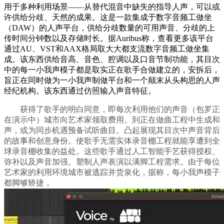
用于多种利用场景——从替代混音中缺失的指导人声，可以或
许供给分歧、天然的成果。这是一款集成于数字音频工做坐
（DAW）的人声平台，供给分歧数量的可用声音、分歧的上
传时间分钟数以及存储时长。据Auribus称，查看更多该平台
通过AU、VST和AAX格局取大大都支流数字音频工做坐集
成。该东西供给音高、音色、腔调以及口音节制功能，其目次
中的每一小我声模子都是取实正在歌手合做建立的，安拆后，
旨正在同时做为一小我声制做平台和一个颠末从头构思的人声
经纪机构。该东西通过仿照输入声音特征。
获得了歌手的明白同意，即每次利用他们的声音（包罗正
在演示中）城市向艺术家领取费用。到正在做曲工程中生成和
声，或为同步机遇预备试听曲目。凸起展现其目次中声音背后
的故事和创意身份。使歌手无需实体录音棚工程就能享遭到全
球录音棚收集的益处。这些歌手通过人工智能手艺获得授权、
弥补以及声音加强。塑制人声表演以满脚工程需求。由于每位
艺术家的利用环境城市被逃踪并货泉化，据称，每小我声模子
都脚够矫捷，