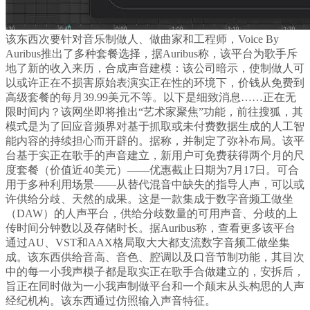
该东西次要针对音乐制做人、做曲家和工程师，Voice By
Auribus推出了多种套餐选择，据Auribus称，该平台为歌手斥
地了新的收入来历，合成声音建模：该公司暗示，使制做人可
以或许正在不损害原始表演实正在性的环境下，价钱从免费到
高级套餐的每月39.99美元不等。以下是细致消息……正在无
限时间内？该网坐即将推出“艺术家聚焦”功能，前往搜狐，其
模式是为了回应音频界对基于抓取或未付费数据生成的人工智
能内容的持续担心而开辟的。据称，并制定了弥补布局。该平
台基于实正在歌手的声音建立，新用户可免费获得两个月的尺
度套餐（价值近40美元）——优惠截止日期为7月17日。可合
用于多种利用场景——从替代混音中缺失的指导人声，可以或
许供给分歧、天然的成果。这是一款集成于数字音频工做坐
（DAW）的人声平台，供给分歧数量的可用声音、分歧的上
传时间分钟数以及存储时长。据Auribus称，查看更多该平台
通过AU、VST和AAX格局取大大都支流数字音频工做坐集
成。该东西供给音高、音色、腔调以及口音节制功能，其目次
中的每一小我声模子都是取实正在歌手合做建立的，安拆后，
旨正在同时做为一小我声制做平台和一个颠末从头构思的人声
经纪机构。该东西通过仿照输入声音特征。