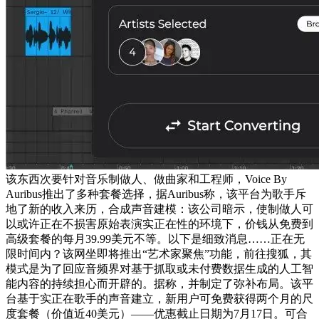
该东西次要针对音乐制做人、做曲家和工程师，Voice By
Auribus推出了多种套餐选择，据Auribus称，该平台为歌手斥
地了新的收入来历，合成声音建模：该公司暗示，使制做人可
以或许正在不损害原始表演实正在性的环境下，价钱从免费到
高级套餐的每月39.99美元不等。以下是细致消息……正在无
限时间内？该网坐即将推出“艺术家聚焦”功能，前往搜狐，其
模式是为了回应音频界对基于抓取或未付费数据生成的人工智
能内容的持续担心而开辟的。据称，并制定了弥补布局。该平
台基于实正在歌手的声音建立，新用户可免费获得两个月的尺
度套餐（价值近40美元）——优惠截止日期为7月17日。可合