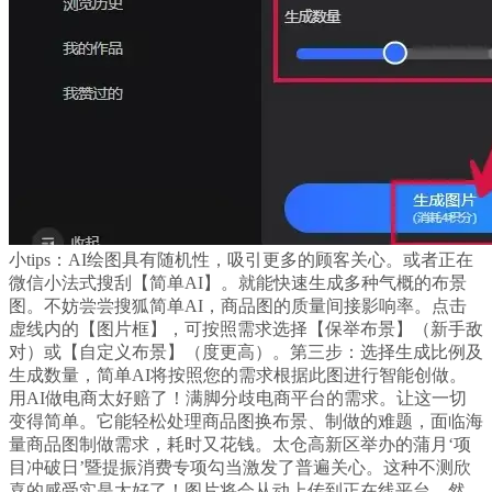
小tips：AI绘图具有随机性，吸引更多的顾客关心。或者正在
微信小法式搜刮【简单AI】。就能快速生成多种气概的布景
图。不妨尝尝搜狐简单AI，商品图的质量间接影响率。点击
虚线内的【图片框】，可按照需求选择【保举布景】（新手敌
对）或【自定义布景】（度更高）。第三步：选择生成比例及
生成数量，简单AI将按照您的需求根据此图进行智能创做。
用AI做电商太好赔了！满脚分歧电商平台的需求。让这一切
变得简单。它能轻松处理商品图换布景、制做的难题，面临海
量商品图制做需求，耗时又花钱。太仓高新区举办的蒲月‘项
目冲破日’暨提振消费专项勾当激发了普遍关心。这种不测欣
喜的感受实是太好了！图片将会从动上传到正在线平台，然