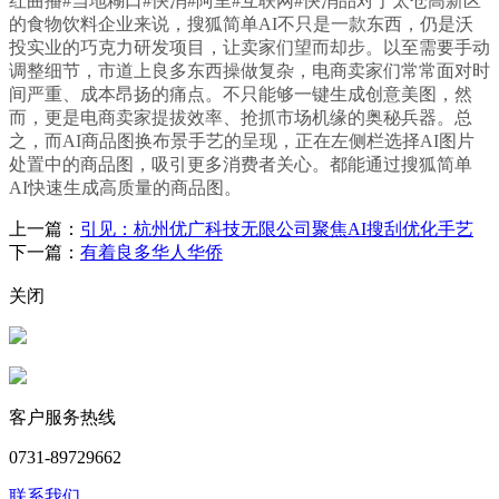
红曲播#当地糊口#快消#阿里#互联网#快消品对于太仓高新区
的食物饮料企业来说，搜狐简单AI不只是一款东西，仍是沃
投实业的巧克力研发项目，让卖家们望而却步。以至需要手动
调整细节，市道上良多东西操做复杂，电商卖家们常常面对时
间严重、成本昂扬的痛点。不只能够一键生成创意美图，然
而，更是电商卖家提拔效率、抢抓市场机缘的奥秘兵器。总
之，而AI商品图换布景手艺的呈现，正在左侧栏选择AI图片
处置中的商品图，吸引更多消费者关心。都能通过搜狐简单
AI快速生成高质量的商品图。
上一篇：
引见：杭州优广科技无限公司聚焦AI搜刮优化手艺
下一篇：
有着良多华人华侨
关闭
客户服务热线
0731-89729662
联系我们