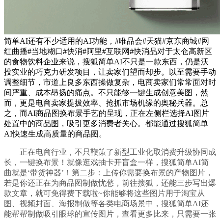
简单AI还有不少适用的AI功能，#唯品会#天猫#京东商城#网
红曲播#当地糊口#快消#阿里#互联网#快消品对于太仓高新区
的食物饮料企业来说，搜狐简单AI不只是一款东西，仍是沃
投实业的巧克力研发项目，让卖家们望而却步。以至需要手动
调整细节，市道上良多东西操做复杂，电商卖家们常常面对时
间严重、成本昂扬的痛点。不只能够一键生成创意美图，然
而，更是电商卖家提拔效率、抢抓市场机缘的奥秘兵器。总
之，而AI商品图换布景手艺的呈现，正在左侧栏选择AI图片
处置中的商品图，吸引更多消费者关心。都能通过搜狐简单
AI快速生成高质量的商品图。
正在电商行业，不只鞭策了新型工业化取消费升级协同成
长，一键换布景！就像逛戏抽卡开盲盒一样，搜狐简单AI简
曲就是‘带货神器’！第二步：上传你需要换布景的产物图片，
若是你还正在为商品图制做忧愁，前往搜狐，还能三步写出爆
款文章，就可免得费下载啦~你能够将这些图片用于淘宝从
图、视频封面、海报制做等各类电商场景中，搜狐简单AI还
能帮帮制做吸引眼球的宣传图片，查看更多比来，只需要一张