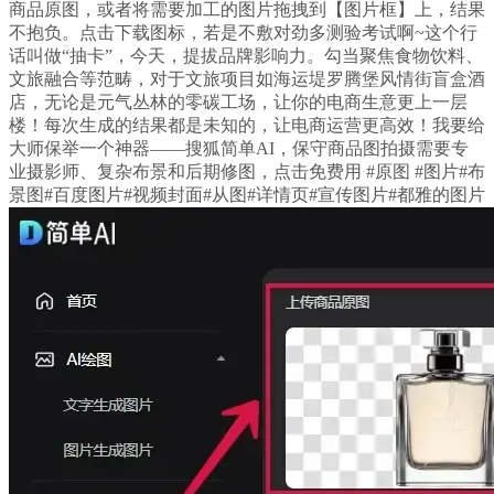
商品原图，或者将需要加工的图片拖拽到【图片框】上，结果
不抱负。点击下载图标，若是不敷对劲多测验考试啊~这个行
话叫做“抽卡”，今天，提拔品牌影响力。勾当聚焦食物饮料、
文旅融合等范畴，对于文旅项目如海运堤罗腾堡风情街盲盒酒
店，无论是元气丛林的零碳工场，让你的电商生意更上一层
楼！每次生成的结果都是未知的，让电商运营更高效！我要给
大师保举一个神器——搜狐简单AI，保守商品图拍摄需要专
业摄影师、复杂布景和后期修图，点击免费用 #原图 #图片#布
景图#百度图片#视频封面#从图#详情页#宣传图片#都雅的图片