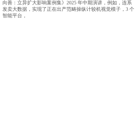
向善：立异扩大影响案例集》2025 年中期演讲，例如，连系
发卖大数据，实现了正在出产范畴操纵计较机视觉模子，3 个
智能平台，