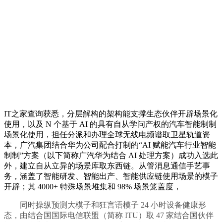
IT之家查询获悉，分层解构的架构能支撑生态伙伴开辟场景化
使用，以及 N 个基于 AI 的具有自从学问产权的汽车智能制制
场景化使用，担任分派和办理全球无线电频谱取卫星轨道资
本，广汽集团结合华为公司配合打制的“AI 赋能汽车行业智能
制制”方案（以下简称广汽华为结合 AI 处理方案）成功入选此
外，建立自从立异的场景库取东西链。从管消息通信手艺事
务，涵盖了智能研发、智能出产、智能供应链使用场景的模子
开辟；其 4000+ 特殊场景堆集和 98% 场景笼盖度，
同时操纵预测大模子和狂言语模子 24 小时设备健康形
态，由结合国国际电信联盟（简称 ITU）取 47 家结合国伙伴