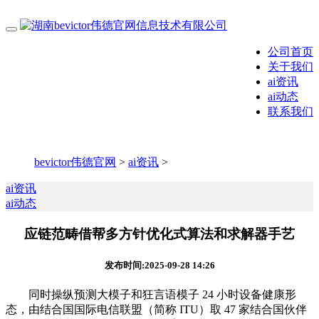
公司首页
关于我们
ai资讯
ai动态
联系我们
bevictor伟德官网
>
ai资讯
>
ai资讯
ai动态
应链范畴借帮多方针优化式算法和求解器手艺
发布时间:2025-09-28 14:26
同时操纵预测大模子和狂言语模子 24 小时设备健康形
态，由结合国国际电信联盟（简称 ITU）取 47 家结合国伙伴