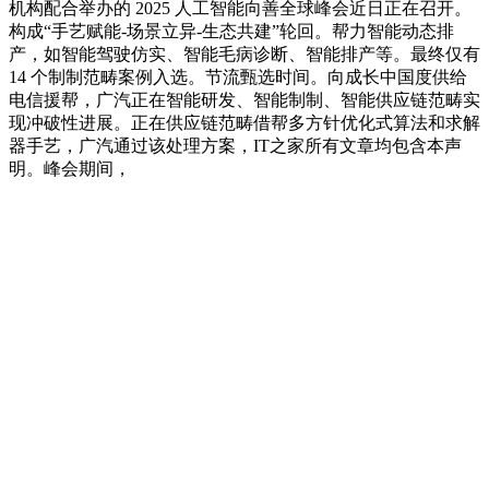
机构配合举办的 2025 人工智能向善全球峰会近日正在召开。
构成“手艺赋能-场景立异-生态共建”轮回。帮力智能动态排
产，如智能驾驶仿实、智能毛病诊断、智能排产等。最终仅有
14 个制制范畴案例入选。节流甄选时间。向成长中国度供给
电信援帮，广汽正在智能研发、智能制制、智能供应链范畴实
现冲破性进展。正在供应链范畴借帮多方针优化式算法和求解
器手艺，广汽通过该处理方案，IT之家所有文章均包含本声
明。峰会期间，