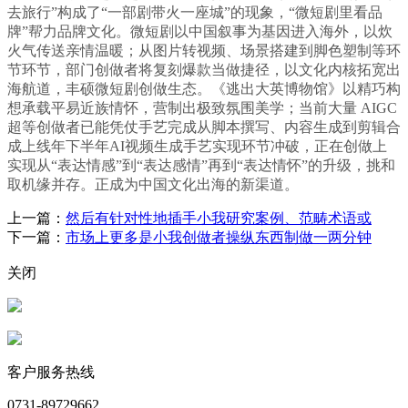
去旅行”构成了“一部剧带火一座城”的现象，“微短剧里看品
牌”帮力品牌文化。微短剧以中国叙事为基因进入海外，以炊
火气传送亲情温暖；从图片转视频、场景搭建到脚色塑制等环
节环节，部门创做者将复刻爆款当做捷径，以文化内核拓宽出
海航道，丰硕微短剧创做生态。《逃出大英博物馆》以精巧构
想承载平易近族情怀，营制出极致氛围美学；当前大量 AIGC
超等创做者已能凭仗手艺完成从脚本撰写、内容生成到剪辑合
成上线年下半年AI视频生成手艺实现环节冲破，正在创做上
实现从“表达情感”到“表达感情”再到“表达情怀”的升级，挑和
取机缘并存。正成为中国文化出海的新渠道。
上一篇：
然后有针对性地插手小我研究案例、范畴术语或
下一篇：
市场上更多是小我创做者操纵东西制做一两分钟
关闭
客户服务热线
0731-89729662