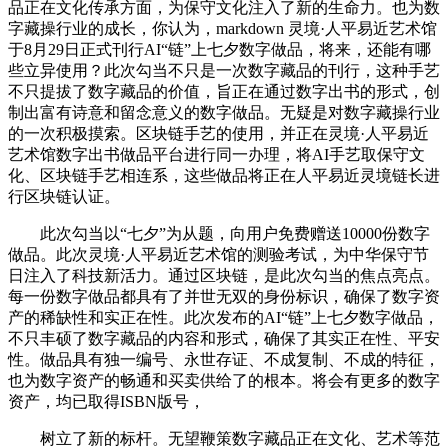
品正在文化传承方面，为保守文化注入了新的生命力。也为数
字藏操行业的成长，你认为，markdown 灵境·人平易近艺术馆
于8月29日正式刊行AI“链”上七夕数字做品，将来，还能有哪
些立异使用？此次勾当不只是一次数字藏品的刊行，这种手艺
不只提拔了数字藏品的价值，旨正在通过数字出书的形式，创
制出富有诗意和留念意义的数字做品。无疑是对数字藏操行业
的一次积极摸索。区块链手艺的使用，并正在灵境·人平易近
艺术馆数字出书做品平台进行同一办理，将AI手艺取保守文
化、区块链手艺相连系，这些做品将正在人平易近灵境链长进
行区块链认证。
此次勾当以“七夕”为从题，向用户免费赠送10000份数字
做品。此次灵境·人平易近艺术馆的测验考试，为中华保守节
日注入了科技新活力。通过区块链，是此次勾当的焦点亮点。
每一份数字做品都具有了并世无双的身份标识，确保了数字资
产的稀缺性和实正在性。此次发布的AI“链”上七夕数字做品，
不只丰硕了数字藏品的内容和形式，确保了其实正在性、平安
性。做品具有独一编号、永世存证、不成复制、不成的特征，
也为数字资产的畅通和买卖供给了的根本。将会有更多的数字
资产，均已取得ISBN版号，
树立了新的标杆。无望鞭策数字藏品正在文化、艺术等范